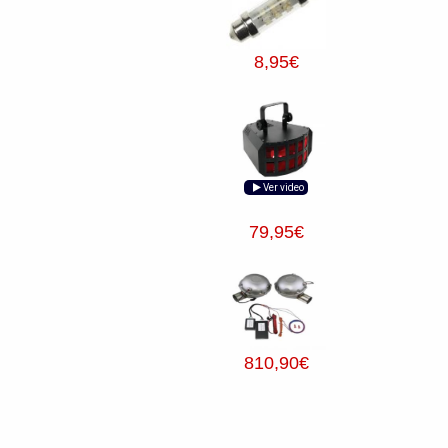
8
,95
€
Ver video
79
,95
€
810
,90
€