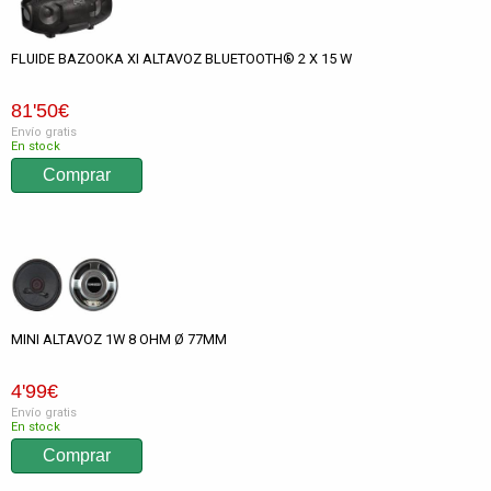
FLUIDE BAZOOKA XI ALTAVOZ BLUETOOTH® 2 X 15 W
81
'50
€
Envío gratis
En stock
MINI ALTAVOZ 1W 8 OHM Ø 77MM
4
'99
€
Envío gratis
En stock