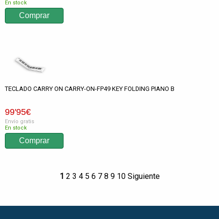
En stock
TECLADO CARRY ON CARRY-ON-FP49 KEY FOLDING PIANO B
99
'95
€
Envío gratis
En stock
1
2
3
4
5
6
7
8
9
10
Siguiente