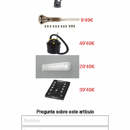
9
'49
€
49
'49
€
29
'49
€
39
'49
€
Pregunta sobre este artículo