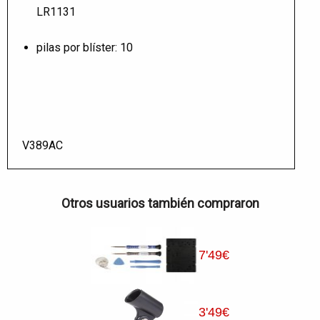
LR1131
pilas por blíster: 10
V389AC
Otros usuarios también compraron
7
'49
€
3
'49
€