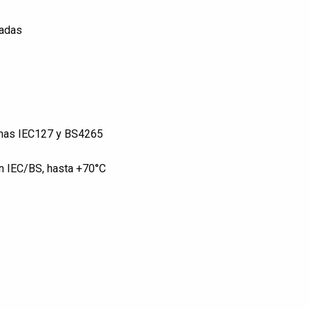
eadas
ormas IEC127 y BS4265
n IEC/BS, hasta +70°C