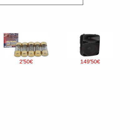
2
'50
€
149
'50
€