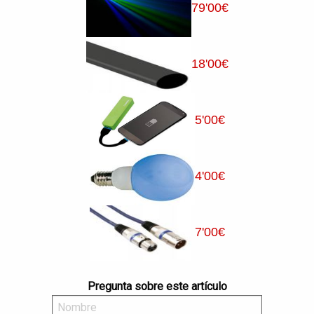
79
'00
€
18
'00
€
5
'00
€
4
'00
€
7
'00
€
Pregunta sobre este artículo