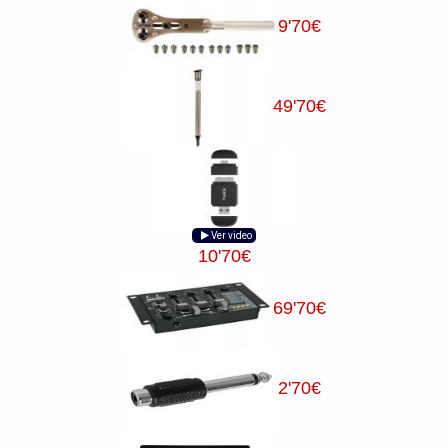
9
'70
€
49
'70
€
Ver video
10
'70
€
69
'70
€
2
'70
€