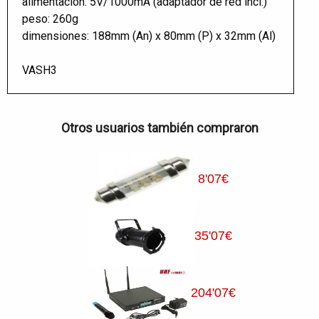
alimentación: 5V/1000mA (adaptador de red incl.)
peso: 260g
dimensiones: 188mm (An) x 80mm (P) x 32mm (Al)
VASH3
Otros usuarios también compraron
8
'07
€
35
'07
€
204
'07
€