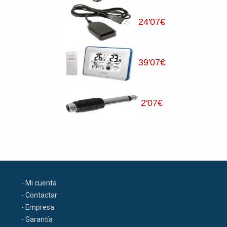
24
'07
€
39
'07
€
2
'07
€
- Mi cuenta
- Contactar
- Empresa
- Garantía