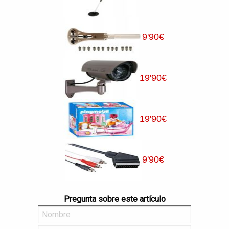
9
'90
€
19
'90
€
19
'90
€
9
'90
€
Pregunta sobre este artículo