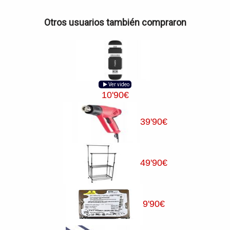
Otros usuarios también compraron
Ver video
10
'90
€
39
'90
€
49
'90
€
9
'90
€