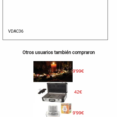
VDAC36
Otros usuarios también compraron
9
'99
€
42
€
9
'99
€