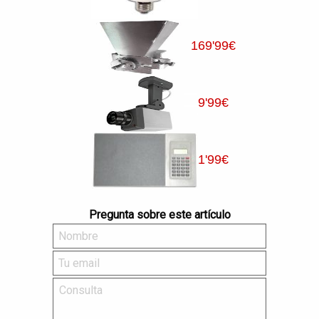
169
'99
€
9
'99
€
1
'99
€
Pregunta sobre este artículo