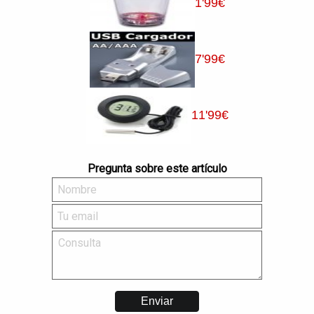
1
'99
€
7
'99
€
11
'99
€
Pregunta sobre este artículo