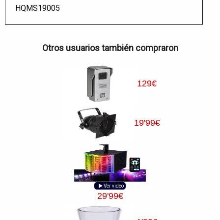
HQMS19005
Otros usuarios también compraron
129
€
19
'99
€
Ver video
29
'99
€