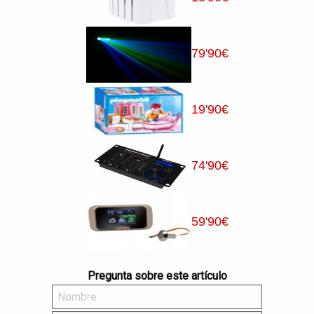
79
'90
€
19
'90
€
74
'90
€
59
'90
€
Pregunta sobre este artículo