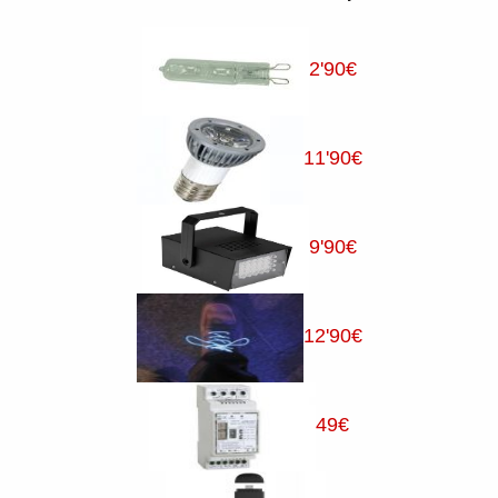
2
'90
€
11
'90
€
9
'90
€
12
'90
€
49
€