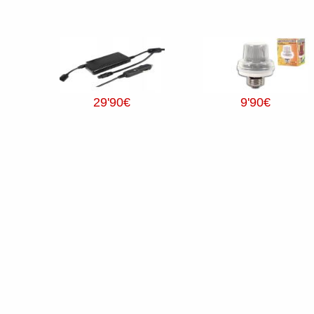
29
'90
€
9
'90
€