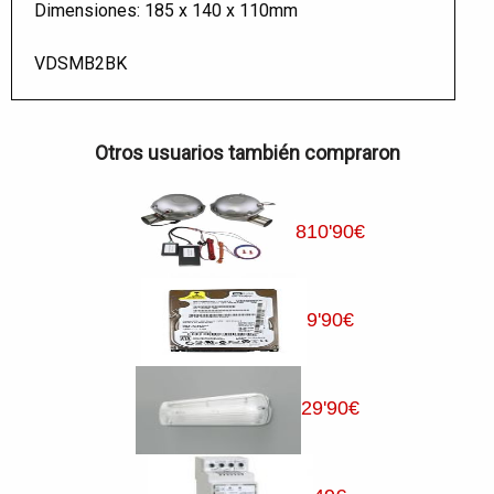
Dimensiones: 185 x 140 x 110mm
VDSMB2BK
Otros usuarios también compraron
810
'90
€
9
'90
€
29
'90
€