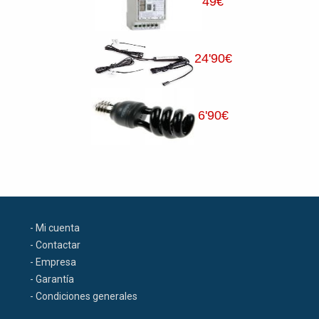
49
€
24
'90
€
6
'90
€
- Mi cuenta
- Contactar
- Empresa
- Garantía
- Condiciones generales