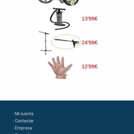
13
'99
€
24
'99
€
12
'99
€
- Mi cuenta
- Contactar
- Empresa