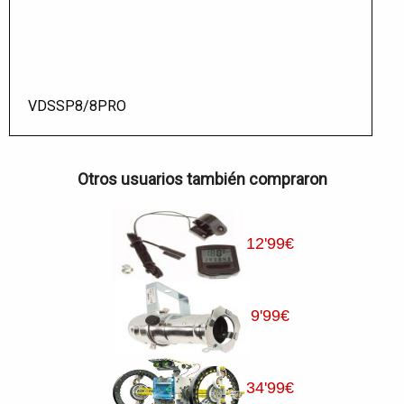
VDSSP8/8PRO
Otros usuarios también compraron
12
'99
€
9
'99
€
34
'99
€