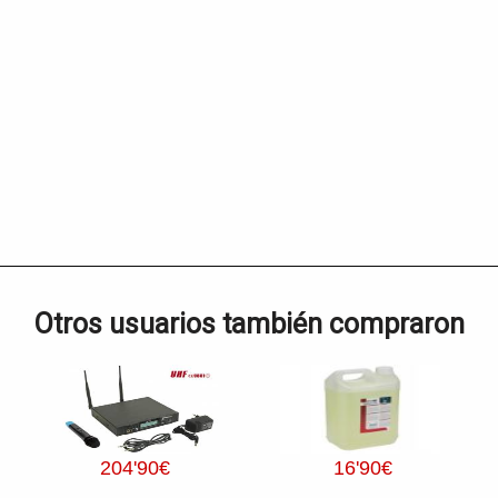
Otros usuarios también compraron
204
'90
€
16
'90
€