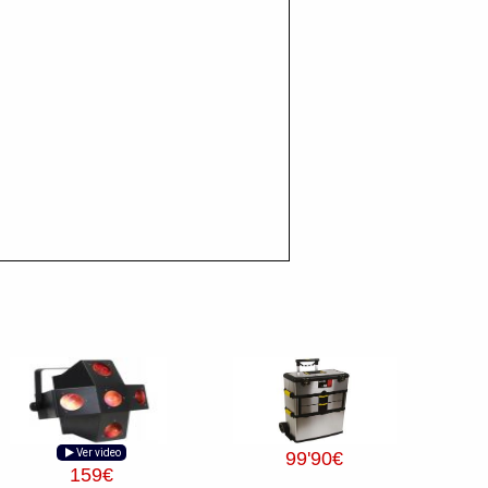
Ver video
99
'90
€
159
€