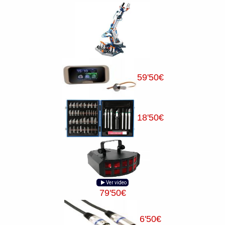
59
'50
€
18
'50
€
Ver video
79
'50
€
6
'50
€