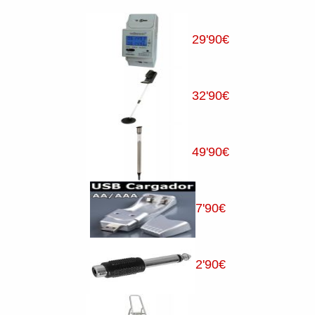
29
'90
€
32
'90
€
49
'90
€
7
'90
€
2
'90
€