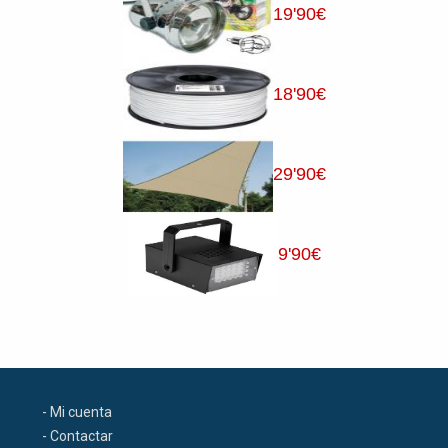
19
'90
€
18
'90
€
29
'90
€
9
'90
€
- Mi cuenta
- Contactar