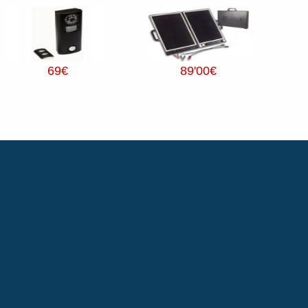
69
€
89
'00
€