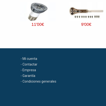
11
'00
€
9
'00
€
- Mi cuenta
- Contactar
- Empresa
- Garantía
- Condiciones generales