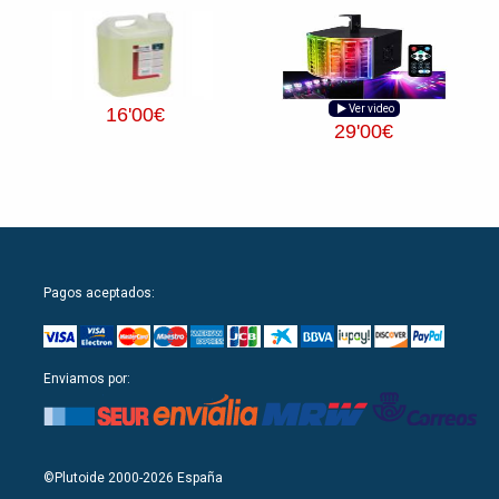
Ver video
16
'00
€
29
'00
€
Pagos aceptados:
Enviamos por:
©Plutoide 2000-2026 España