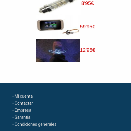
8
'95
€
59
'95
€
12
'95
€
- Mi cuenta
- Contactar
- Empresa
- Garantía
- Condiciones generales