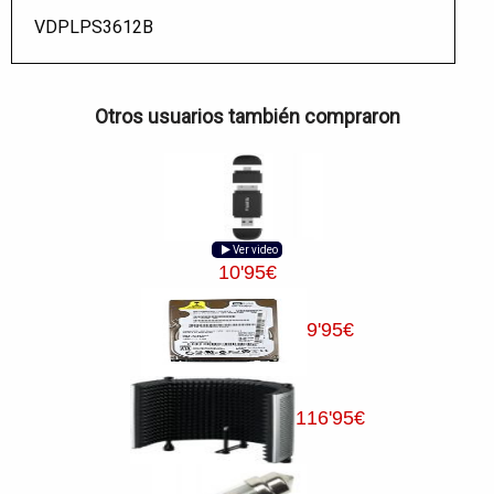
VDPLPS3612B
Otros usuarios también compraron
Ver video
10
'95
€
9
'95
€
116
'95
€