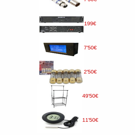
199
€
7
'50
€
2
'50
€
49
'50
€
11
'50
€