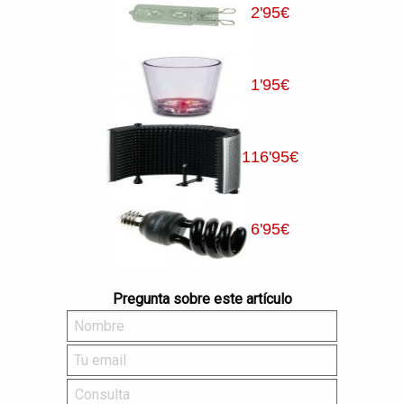
2
'95
€
1
'95
€
116
'95
€
6
'95
€
Pregunta sobre este artículo