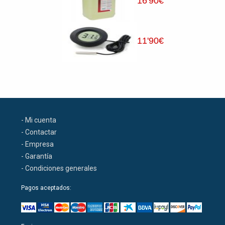
16
'90
€
11
'90
€
- Mi cuenta
- Contactar
- Empresa
- Garantía
- Condiciones generales
Pagos aceptados: