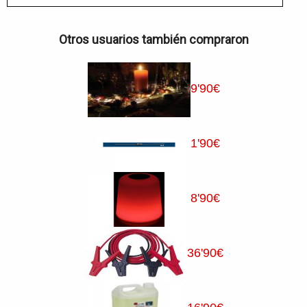
Otros usuarios también compraron
9
'90
€
1
'90
€
8
'90
€
36
'90
€