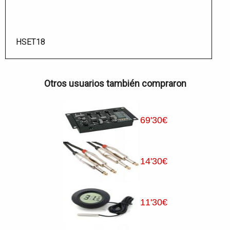
HSET18
Otros usuarios también compraron
69
'30
€
14
'30
€
11
'30
€