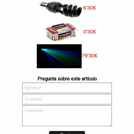
6
'30
€
0
'30
€
79
'30
€
Pregunta sobre este artículo