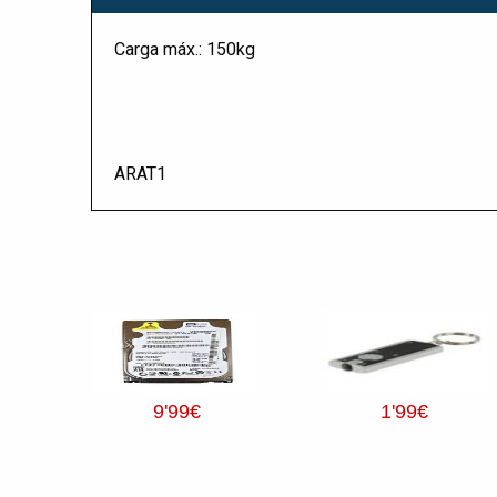
Carga máx.: 150kg
ARAT1
9
'99
€
1
'99
€