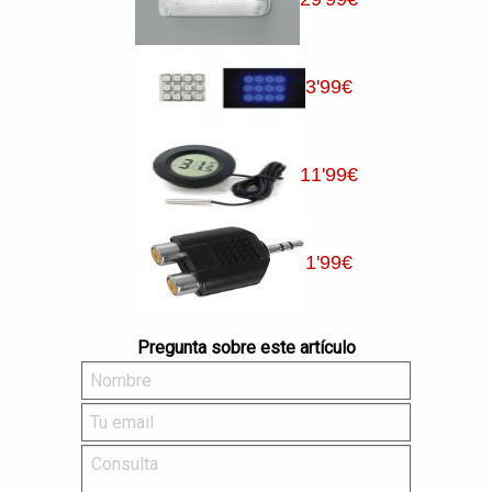
3
'99
€
11
'99
€
1
'99
€
Pregunta sobre este artículo