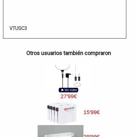
VTUSC3
Otros usuarios también compraron
Ver video
27
'99
€
15
'99
€
29
'99
€