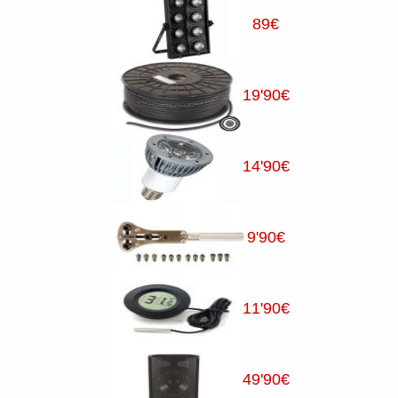
89
€
19
'90
€
14
'90
€
9
'90
€
11
'90
€
49
'90
€