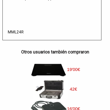
MML24R
Otros usuarios también compraron
19
'00
€
42
€
16
'00
€