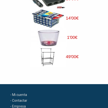
14
'00
€
1
'00
€
49
'00
€
- Mi cuenta
- Contactar
- Empresa