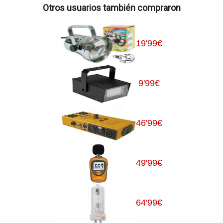
Otros usuarios también compraron
19
'99
€
9
'99
€
46
'99
€
49
'99
€
64
'99
€