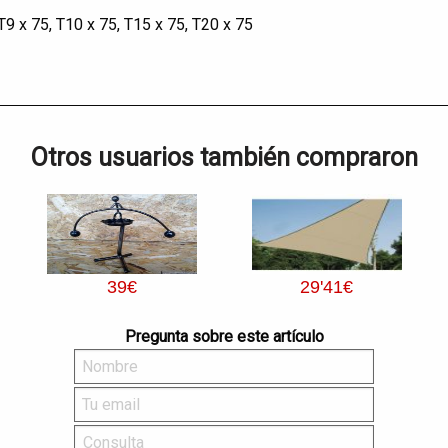
, T9 x 75, T10 x 75, T15 x 75, T20 x 75
Otros usuarios también compraron
39
€
29
'41
€
Pregunta sobre este artículo