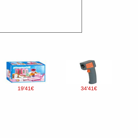
19
'41
€
34
'41
€