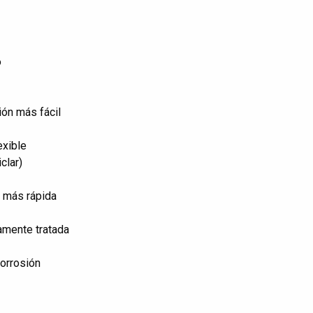
o
ión más fácil
exible
iclar)
n más rápida
camente tratada
corrosión