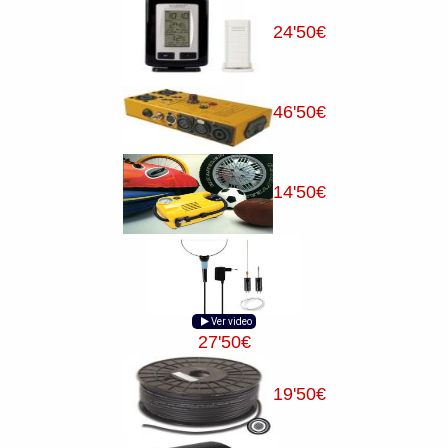
24
'50
€
46
'50
€
14
'50
€
Ver video
27
'50
€
19
'50
€