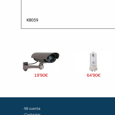
K8059
19
'90
€
64
'90
€
- Mi cuenta
- Contactar