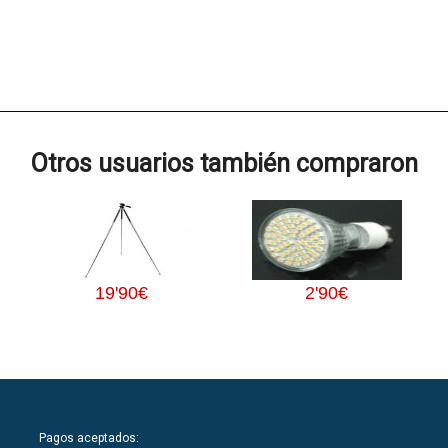
Otros usuarios también compraron
19
'90
€
2
'90
€
Pagos aceptados: