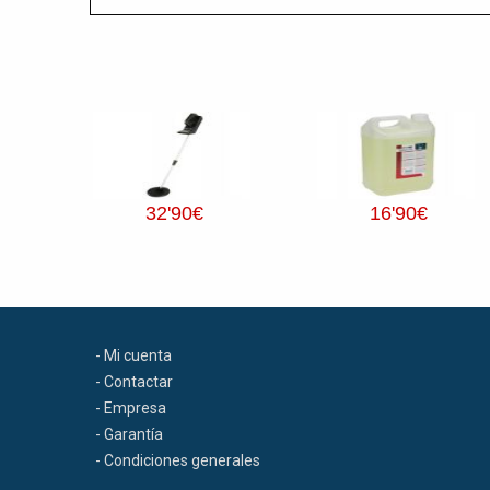
32
'90
€
16
'90
€
- Mi cuenta
- Contactar
- Empresa
- Garantía
- Condiciones generales