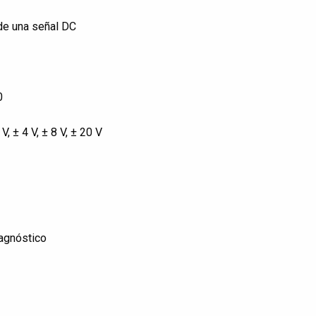
 de una señal DC
0
, ± 4 V, ± 8 V, ± 20 V
agnóstico