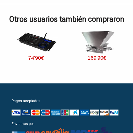
Otros usuarios también compraron
74
'90
€
169
'90
€
Pagos aceptados:
Enviamos por: