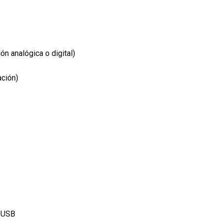
ón analógica o digital)
ación)
o USB