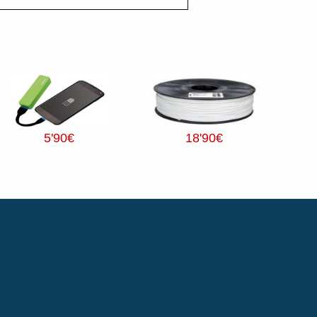
5
'90
€
18
'90
€