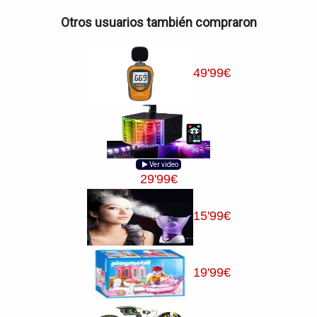
Otros usuarios también compraron
49
'99
€
Ver video
29
'99
€
15
'99
€
19
'99
€