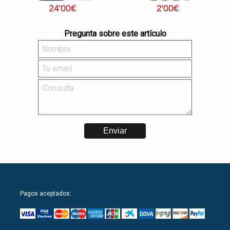
24
'00
€
2
'00
€
Pregunta sobre este artículo
Pagos aceptados: