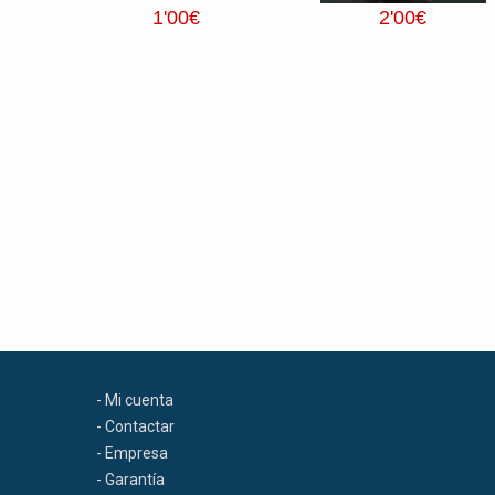
1
'00
€
2
'00
€
- Mi cuenta
- Contactar
- Empresa
- Garantía