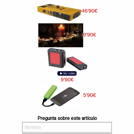
46
'90
€
9
'90
€
Ver video
9
'90
€
5
'90
€
Pregunta sobre este artículo