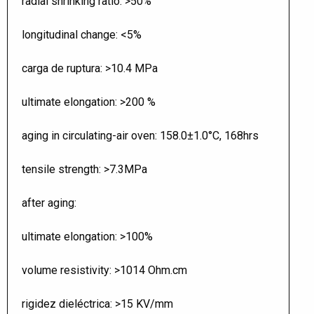
radial shrinking ratio: >50%
longitudinal change: <5%
carga de ruptura: >10.4 MPa
ultimate elongation: >200 %
aging in circulating-air oven: 158.0±1.0°C, 168hrs
tensile strength: >7.3MPa
after aging:
ultimate elongation: >100%
volume resistivity: >1014 Ohm.cm
rigidez dieléctrica: >15 KV/mm