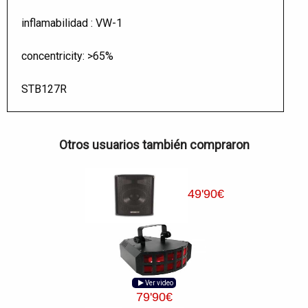
inflamabilidad : VW-1
concentricity: >65%
STB127R
Otros usuarios también compraron
49
'90
€
Ver video
79
'90
€