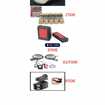
2
'00
€
Ver video
9
'00
€
810
'00
€
9
'00
€