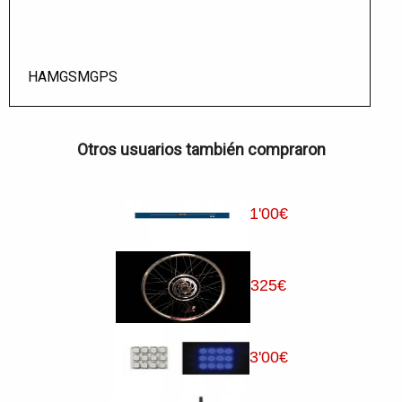
HAMGSMGPS
Otros usuarios también compraron
1
'00
€
325
€
3
'00
€