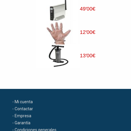
49
'00
€
12
'00
€
13
'00
€
- Mi cuenta
- Contactar
- Empresa
- Garantía
- Condiciones generales