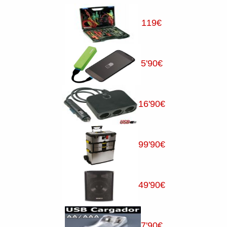
119
€
5
'90
€
16
'90
€
99
'90
€
49
'90
€
7
'90
€