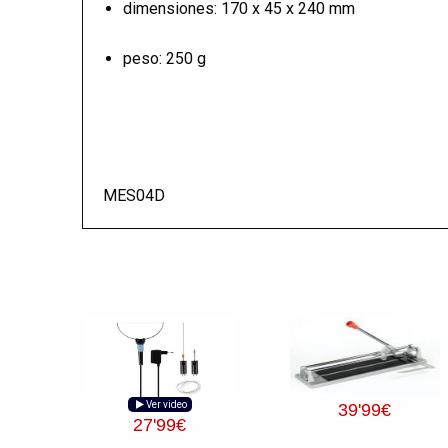
dimensiones: 170 x 45 x 240 mm
peso: 250 g
MES04D
Ver video
39
'99
€
27
'99
€