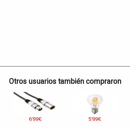
Otros usuarios también compraron
6
'99
€
5
'99
€